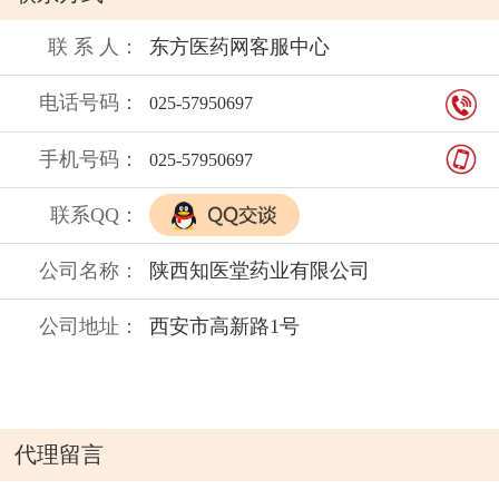
【产品标准】 S.R平疤修复素：QB/T 1857-2007
S.R除疤再生原液：QB/T 2660-2007
联 系 人：
东方医药网客服中心
【贮藏条件】密封、置阴凉干燥处保存
电话号码：
025-57950697
【保 质 期】三年
【卫生许可证】XK16-108 5591
手机号码：
025-57950697
【生产许可证】（2000）卫妆准字20-XK-0169号
联系QQ：
【被委托生产企业】西安海空天然医药研究所
【地址】西安市丰登南路19号
公司名称：
陕西知医堂药业有限公司
【委托生产企业】陕西知医堂药业有限公司
【地址】西安市长安北路南段91号
公司地址：
西安市高新路1号
代理留言