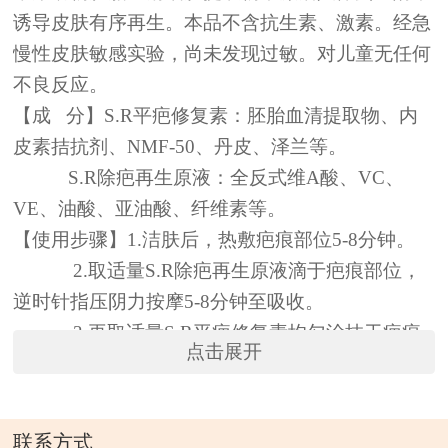
诱导皮肤有序再生。本品不含抗生素、激素。经急
慢性皮肤敏感实验，尚未发现过敏。对儿童无任何
不良反应。
【成 分】S.R平疤修复素：胚胎血清提取物、内
皮素拮抗剂、NMF-50、丹皮、泽兰等。
S.R除疤再生原液：全反式维A酸、VC、
VE、油酸、亚油酸、纤维素等。
【使用步骤】1.洁肤后，热敷疤痕部位5-8分钟。
2.取适量S.R除疤再生原液滴于疤痕部位，
逆时针指压阴力按摩5-8分钟至吸收。
3.再取适量S.R平疤修复素均匀涂抹于疤痕
点击展开
部位，逆时针指压阴力按摩3-5分钟至吸收。每天
重复上述流程2-3次。
【产品规格】 50G+50ML
联系方式