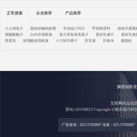
正常搜索
企业推荐
产品推荐
小儿增食片
胞林胆碱钠胶囊
辛伐他汀钙片
甲硝唑原料
痰喘半夏颗
黄酮哌酪片
白内停滴眼液
复方双氢青蒿素片
鹿岩乳康片
鹿岩乳康
喷雾剂
玻璃酸铵滴眼液
十六味马蔺子
肝安素
百毒净
胭脂粉
陕西知医
互联网药品信息证
苏B2-20150023 Copyright ©南京瑞凡
广告咨询：025-57950697 传真：025-57950697